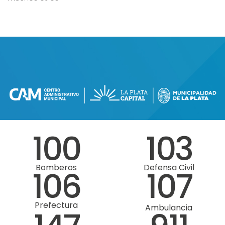
100
103
Bomberos
Defensa Civil
106
107
Prefectura
Ambulancia