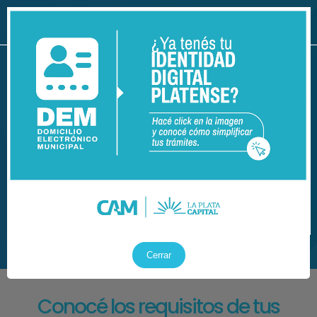
Lunes a Viernes
de 8:00 a 20:00 h
Sábados
de 09:00 a 13:00 h
+
Información
Sacar turno
+
Cerrar
Conocé los requisitos de tus